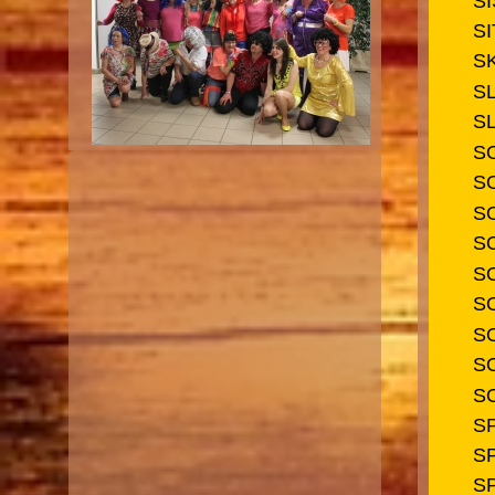
S
SI
S
S
S
S
S
S
S
S
S
S
S
S
S
S
S