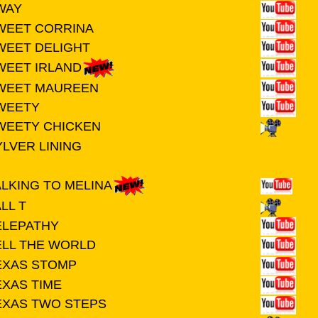
WAY
WEET CORRINA
WEET DELIGHT
WEET IRLAND
WEET MAUREEN
WEETY
WEETY CHICKEN
YLVER LINING
ALKING TO MELINA
LL T
ELEPATHY
ELL THE WORLD
EXAS STOMP
EXAS TIME
EXAS TWO STEPS