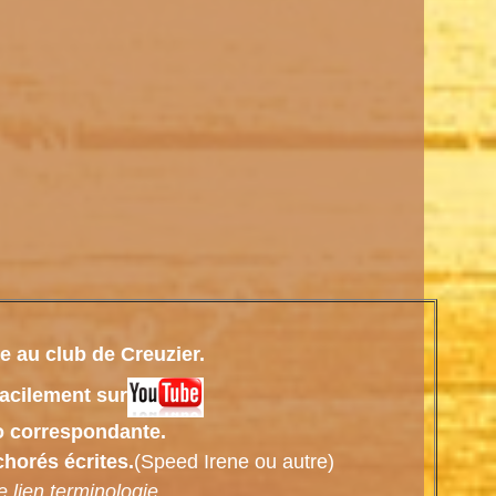
e au club de Creuzier.
facilement sur
eo correspondante.
chorés écrites.
(Speed Irene ou autre)
e lien
terminologie