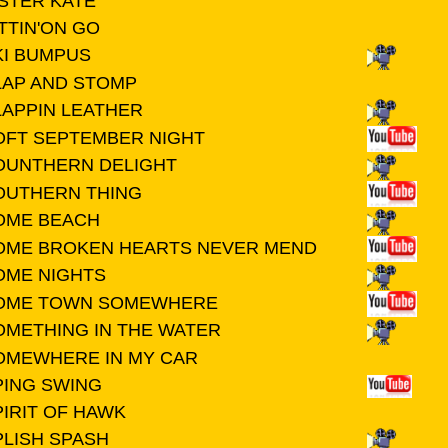
ISTER KATE
TTIN'ON GO
KI BUMPUS
LAP AND STOMP
LAPPIN LEATHER
OFT SEPTEMBER NIGHT
OUNTHERN DELIGHT
OUTHERN THING
OME BEACH
OME BROKEN HEARTS NEVER MEND
OME NIGHTS
OME TOWN SOMEWHERE
OMETHING IN THE WATER
OMEWHERE IN MY CAR
PING SWING
PIRIT OF HAWK
PLISH SPASH