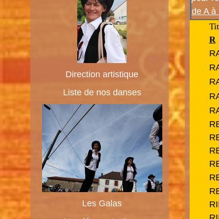
de A à
Ti
R
R
R
Direction artistique
RA
Liste de nos danses
R
R
R
R
R
R
R
R
Les Galas
R
RI