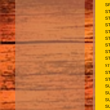
S
S
S
S
S
S
S
S
S
ST
S
ST
S
S
S
S