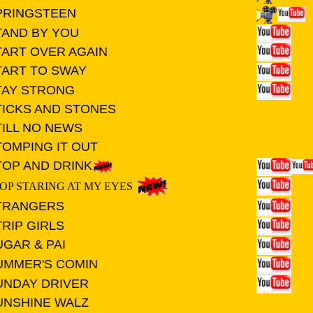
PRINGSTEEN
TAND BY YOU
TART OVER AGAIN
TART TO SWAY
TAY STRONG
TICKS AND STONES
TILL NO NEWS
TOMPING IT OUT
TO
P AND DRINK
OP STARING AT MY EYES
TRANGERS
RIP GIRLS
UGAR & PAI
UMMER'S COMIN
UNDAY DRIVER
UNSHINE WALZ