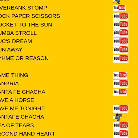
IVERBANK STOMP
OCK PAPER SCISSORS
OCKET TO THE SUN
UMBA STROLL
UC'S DREAM
UN AWAY
YHME OR REASON
AME THING
ANGRIA
ANTA FE CHACHA
AVE A HORSE
AVE ME TONIGHT
ANTAFE CHACHA
EA OF TEARS
ECOND HAND HEART