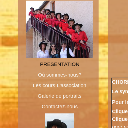
PRESENTATION
Où sommes-nous?
CHOR
Les cours-L'association
Le sy
Galerie de portraits
Pour l
Contactez-nous
Clique
Clique
pour re