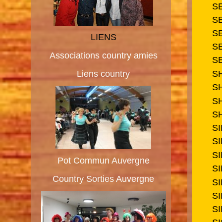
SE
S
S
LIENS
S
Associations country amies
S
Liens country
S
S
S
S
S
SI
S
Pot Commun Auvergne
S
Country Sorties Auvergne
S
S
S