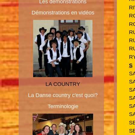
Les démonstrations
R
Démonstrations en vidéos
R
R
R
R
R
R
S
S
S
LA COUNTRY
S
La Danse country c'est quoi?
S
S
Terminologie
S
S
S