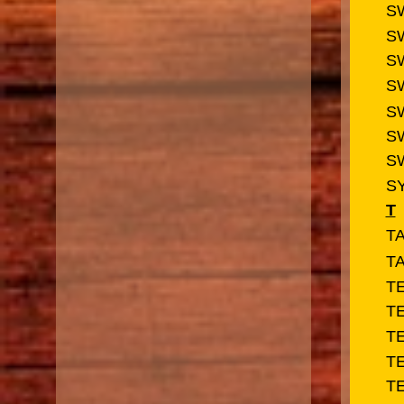
S
S
S
S
S
S
S
S
T
T
TA
T
T
T
T
T