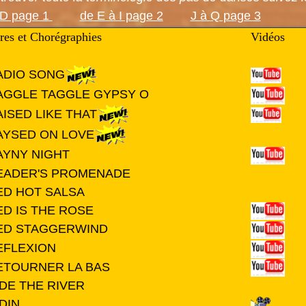
 D page 1
de E à I page 2
J à
Q page 3
tres et Chorégraphies
Vidéos
ADIO SONG
AGGLE TAGGLE GYPSY O
ISED LIKE THAT
AYSED ON LOVE
AYNY NIGHT
EADER'S PROMENADE
ED HOT SALSA
ED IS THE ROSE
ED STAGGERWIND
EFLEXION
ETOURNER LA BAS
IDE THE RIVER
DIN