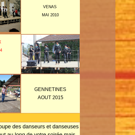
VENAS
MAI 2010
X
4
GENNETINES
AOUT 2015
groupe des danseurs et danseuses
ut au long de votre soirée mais