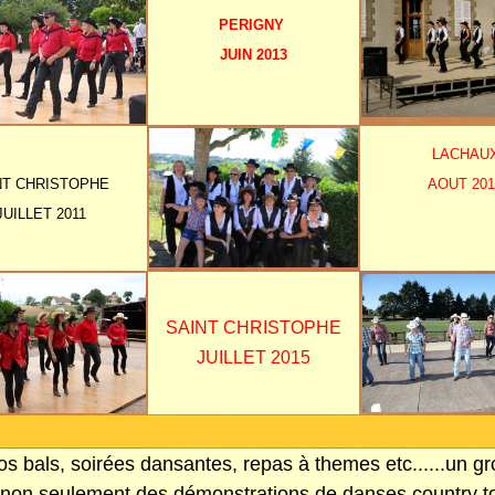
PERIGNY
JUIN 2013
LACHAU
NT CHRISTOPHE
AOUT 201
JUILLET 2011
SAINT CHRISTOPHE
JUILLET 2015
vos
bals, soirées dansantes, repas à themes etc......un 
 non seulement des démonstrations de danses country to