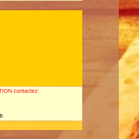
N contactez:
fr