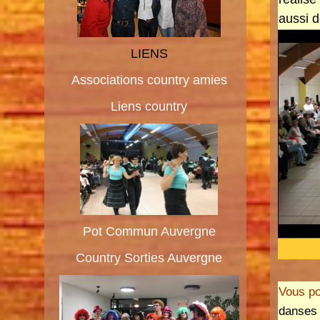
aussi d
LIENS
Associations country amies
Liens country
Pot Commun Auvergne
Country Sorties Auvergne
Vous po
danse