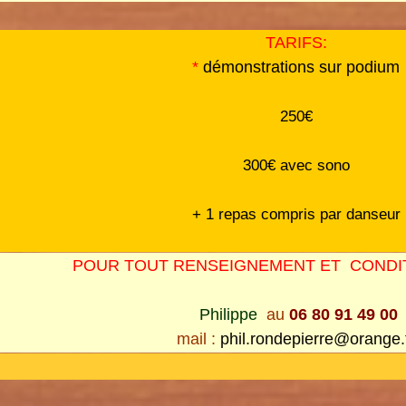
TARIFS:
*
démonstrations
sur podium
250€
300€ avec sono
+ 1 repas compris par danseur
POUR TOUT RENSEIGNEMENT ET CONDITIO
Philippe
au
06 80 91 49 00
mail :
phil.rondepierre@orange.